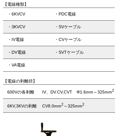
【電線種類】
・6KVCV
・PDC電線
・3KVCV
・SVケーブル
・IV電線
・CVケーブル
・DV電線
・SVTケーブル
・VA電線
【電線の剥離径】
2
IV、DV.CV,CVT Φ1.6mm～325mm
600Vの各剥離
2
2
CV8.0mm
～325mm
6KV,3KVの剥離