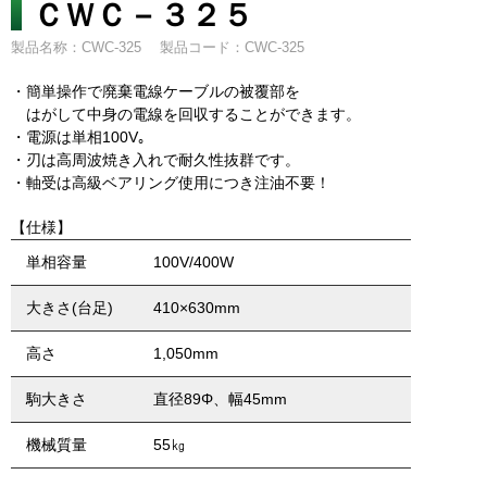
ＣＷＣ－３２５
製品名称：CWC-325
製品コード：CWC-325
・簡単操作で廃棄電線ケーブルの被覆部を
はがして中身の電線を回収することができます。
・電源は単相100V｡
・刃は高周波焼き入れで耐久性抜群です。
・軸受は高級ベアリング使用につき注油不要！
【仕様】
単相容量
100V/400W
大きさ(台足)
410×630mm
高さ
1,050mm
駒大きさ
直径89Φ、幅45mm
機械質量
55㎏