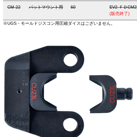
CM-22
パットマウント用
60
EV2-ＦＤCM2
(販売終了)
※UGS・モールドジスコン用圧縮ダイスはございません。