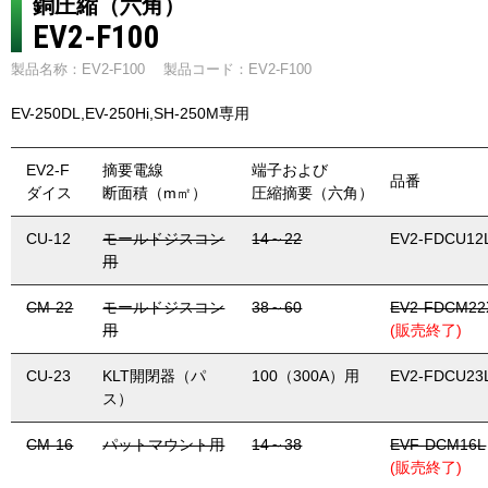
銅圧縮（六角）
EV2-F100
製品名称：EV2-F100
製品コード：EV2-F100
EV-250DL,EV-250Hi,SH-250M専用
EV2-F
摘要電線
端子および
品番
ダイス
断面積（m㎡）
圧縮摘要（六角）
CU-12
モールドジスコン
14～22
EV2-FDCU12
用
CM-22
モールドジスコン
38～60
EV2-FDCM22
用
(販売終了)
CU-23
KLT開閉器（パ
100（300A）用
EV2-FDCU23
ス）
CM-16
パットマウント用
14～38
EVF-DCM16L
(販売終了)