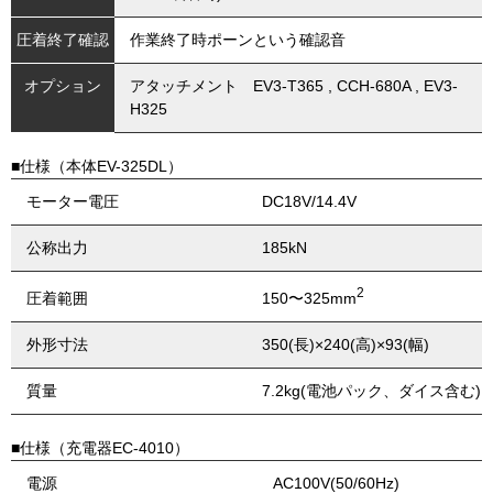
圧着終了確認
作業終了時ポーンという確認音
オプション
アタッチメント EV3-T365 , CCH-680A , EV3-
H325
■仕様（本体EV-325DL）
モーター電圧
DC18V/14.4V
公称出力
185kN
2
150〜325mm
圧着範囲
外形寸法
350(長)×240(高)×93(幅)
質量
7.2kg(電池パック、ダイス含む)
■仕様（充電器EC-4010）
電源
AC100V(50/60Hz)