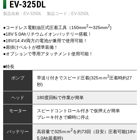
EV-325DL
製品名称：EV-325DL
製品コード：EV-325DL
2
2
●コードレス電動油圧式圧着工具（150mm
〜325mm
)
●18V 5.0Ahリチウムイオンバッテリー搭載！
●18V/14.4V両方の電池が兼用で使用可能！
●肩掛けベルトが標準装備！
●オプションで専用アタッチメント使用可能！
■特長
2
早送り付きでスピード圧着(325ｍｍ
圧着時約27
ポンプ
秒)
ヘッド
180度回転で作業が簡単
モーター
スピードコントロール付きで仮押えが簡単
ブレーキ付きで瞬時に停止
2
高容量で325ｍｍ
を約73回（目安）圧着可能(18V-
バッテリー
5.0Ah装着時)